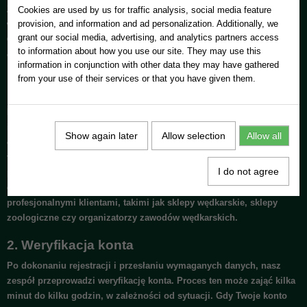
Zakupy w naszej hurtowni wędkarskiej online są proste, szybkie i
Cookies are used by us for traffic analysis, social media feature
provision, and information and ad personalization. Additionally, we
wygodne. Aby zapewnić najwyższy poziom obsługi oraz umożliwić
grant our social media, advertising, and analytics partners access
Ci dostęp do pełnej oferty, proces składania zamówienia zaczyna się
to information about how you use our site. They may use this
od założenia konta. Oto, jak przebiega cały proces:
information in conjunction with other data they may have gathered
from your use of their services or that you have given them.
1.
Założenie konta
Pierwszym krokiem jest założenie konta na naszej stronie
internetowej
www.fishingtacklewholesale.eu
. Rejestracja jest
Show again later
Allow selection
Allow all
obowiązkowa, aby mieć dostęp do pełnej oferty i cen produktów. W
formularzu rejestracyjnym należy podać dane firmy – to ważne,
I do not agree
ponieważ weryfikujemy wszystkie konta pod kątem działalności
gospodarczej, aby upewnić się, że współpracujemy tylko z
profesjonalnymi klientami, takimi jak sklepy wędkarskie, sklepy
zoologiczne czy organizatorzy zawodów wędkarskich.
2.
Weryfikacja konta
Po dokonaniu rejestracji i przesłaniu wymaganych danych, nasz
zespół przeprowadzi weryfikację konta. Proces ten może zająć kilka
minut do kilku godzin, w zależności od sytuacji. Gdy Twoje konto