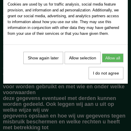
onze diensten hebben verzameld. Wij stellen uw
Cookies are used by us for traffic analysis, social media feature
gegevens nooit voor commerciële doelstellingen
provision, and information and ad personalization. Additionally, we
ter beschikking aan
grant our social media, advertising, and analytics partners access
derden.
to information about how you use our site. They may use this
Dit privacybeleid is van toepassing op het
information in conjunction with other data they may have gathered
gebruik van de website en de daarop ontsloten
from your use of their services or that you have given them.
dienstverlening van MG
Sinkers. De ingangsdatum voor de geldigheid van
deze voorwaarden is 13/05/2023, met het
publiceren van een
Show again later
Allow selection
Allow all
nieuwe versie vervalt de geldigheid van alle
voorgaande versies. Dit privacybeleid beschrijft
I do not agree
welke gegevens over u
door ons worden verzameld, waar deze gegevens
voor worden gebruikt en met wie en onder welke
voorwaarden
deze gegevens eventueel met derden kunnen
worden gedeeld. Ook leggen wij aan u uit op
welke wijze wij uw
gegevens opslaan en hoe wij uw gegevens tegen
misbruik beschermen en welke rechten u heeft
met betrekking tot