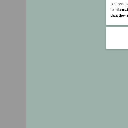
personaliz
to informa
data they 