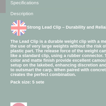
Specifications
Product code
L-5560
Description
Net weight
30,00 g
Gross weight
30,00 g
Strong Lead Clip – Durability and Reliab
The Lead Clip is a durable weight clip with a m
the use of very large weights without the risk o
plastic part. The release force of the weight ca
like a standard clip, using a rubber connector.
color and matte finish provide excellent camouf
setup on the lakebed, enhancing discretion and
to outsmart the carp. When paired with concrete
creates the perfect combination.
Pack size: 5 sete