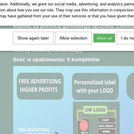
Lead Clip to wytrzymały klips do ciężarka z m
ation. Additionally, we grant our social media, advertising, and analytics part
ramieniem, który pozwala na bezpieczne użyci
tion about how you use our site. They may use this information in conjunction
ciężarków bez ryzyka zerwania plastikowej częś
may have gathered from your use of their services or that you have given the
zwolnienia ciężarka można regulować, tak jak
klipsie, za pomocą gumowego łącznika. Ciemno
matowe wykończenie zapewniają doskonałe m
zestawu na dnie wody, co zwiększa dyskrecję i 
Show again later
Allow selection
Allow all
I do n
przechytrzenie karpia w połączeniu z betonow
tworzy idealną kombinację.
Ilość w opakowaniu: 5 kompletów