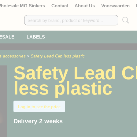
Wholesale MG Sinkers
Contact
About Us
Voorwaarden
ESALE
LABELS
e accessories
>
Safety Lead Clip less plastic
Safety Lead C
less plastic
Log in to see the price
Delivery 2 weeks