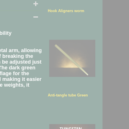
Hook Aligners worm
ility
etal arm, allowing
f breaking the
n be adjusted just
 The dark green
lage for the
 making it easier
 weights, it
Anti-tangle tube Green