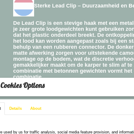
Sterke Lead Clip – Duurzaamheid en B
De Lead Clip is een stevige haak met een met
je zeer grote loodgewichten kunt gebruiken zon
dat het plastic onderdeel breekt. De ontkoppel
het lood kan worden aangepast zoals bij een st
behulp van een rubberen connector. De donker
matte afwerking zorgen voor uitstekende camo
montage op de bodem, wat de discretie verhoo
gemakkelijker maakt om de karper te slim af te z
combinatie met betonnen gewichten vormt het 
combinatie.
Cookies Options
Verpakking: 5 sets
t
Details
About
Mocny klips do ciężarka Lead Clip – W
are used on this website
niezawodność
e used by us for traffic analysis, social media feature provision, and informat