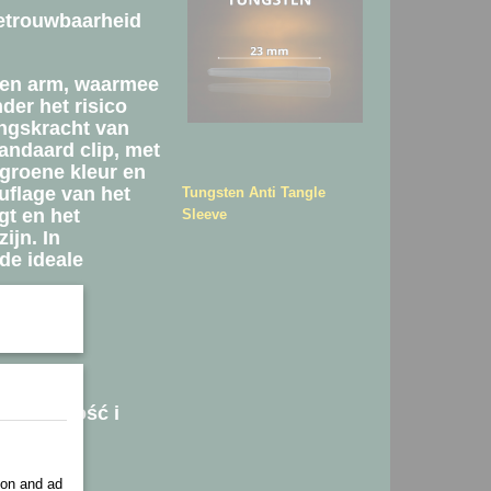
etrouwbaarheid
alen arm, waarmee
der het risico
ingskracht van
andaard clip, met
groene kleur en
uflage van het
Tungsten Anti Tangle
gt en het
Sleeve
ijn. In
de ideale
ytrzymałość i
ion and ad