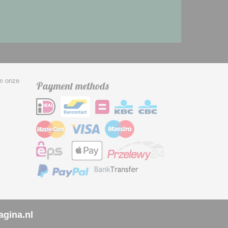
om onze
Payment methods
agina.nl