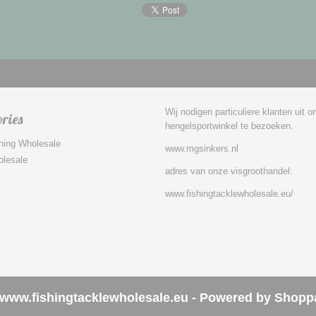
Wij nodigen particuliere klanten uit 
ries
hengelsportwinkel te bezoeken.
hing Wholesale
www.mgsinkers.nl
olesale
adres van onze visgroothandel:
www.fishingtacklewholesale.eu/
www.fishingtacklewholesale.eu - Powered by Shopp